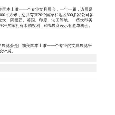
创办，是目前美国本土唯一一个专业文具展会，一年一届，该展是
00平方米，总共有来20个国家和地区800多家公司参
、加拿大、阿根廷、英国、印度、法国等地。一些大型买
ts,Staples等，93%买家拥有采购权利，65%展商表示有签单机会。
及礼品展览会是目前美国本土唯一一个专业的文具展览平
设计展。