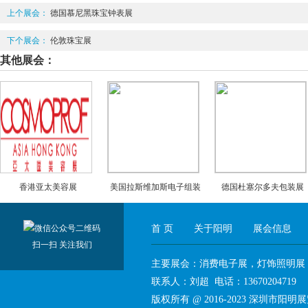
上个展会：
德国慕尼黑珠宝钟表展
下个展会：
伦敦珠宝展
其他展会：
香港亚太美容展
美国拉斯维加斯电子组装
德国杜塞尔多夫包装展
展APEX
首 页
关于阳明
展会信息
扫一扫 关注我们
主要展会：消费电子展，灯饰照明展
联系人：刘超 电话：136702047
版权所有 @ 2016-2023
深圳市阳明展